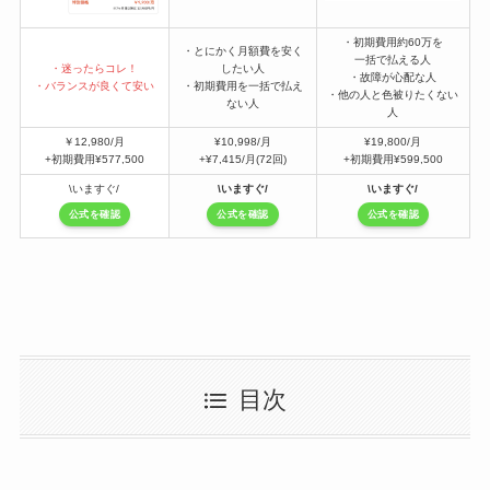
・初期費用約60万を
・とにかく月額費を安く
一括で払える人
・迷ったらコレ！
したい人
・故障が心配な人
・バランスが良くて安い
・初期費用を一括で払え
・他の人と色被りたくない
ない人
人
￥12,980/月
¥10,998/月
¥19,800/月
+初期費用¥577,500
+¥7,415/月(72回)
+初期費用¥599,500
\いますぐ/
\いますぐ/
\いますぐ/
公式を確認
公式を確認
公式を確認
目次