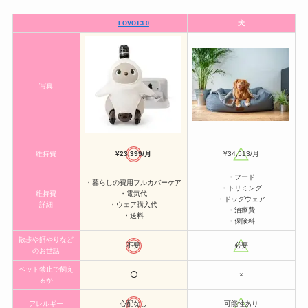
犬
LOVOT3.0
写真
維持費
¥23,399/月
¥34,513/月
・フード
・暮らしの費用フルカバーケア
・トリミング
維持費
・電気代
・ドッグウェア
詳細
・ウェア購入代
・治療費
・送料
・保険料
散歩や餌やりなど
不要
必要
のお世話
ペット禁止で飼え
⭕️
×
るか
アレルギー
心配なし
可能性あり