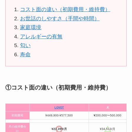
コスト面の違い（初期費用・維持費）
お世話のしやすさ（手間や時間）
家庭環境
アレルギーの有無
匂い
寿命
①コスト面の違い（初期費用・維持費）
LOVOT
犬
初期費用
¥449,900-¥577,500
¥
200,000〜500,000
月の維持費合
¥23,399/月
¥34,513/月
計