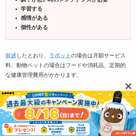
学習する
感情がある
個性がある
前述
したとおり、
ラボット
の場合は月額サービス
料、動物ペットの場合はフードや消耗品、定期的
な健康管理費用がかかります。
また
調子が悪い時のメンテナンスが必要
な点も共
通しています。
ラボット→ソフトウェアのトラブルや物理的な
故障時に治療