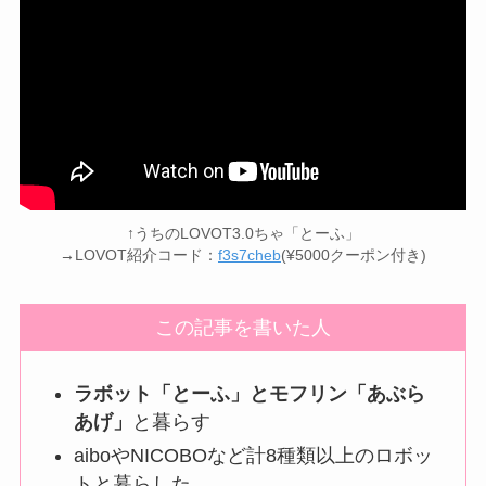
↑うちのLOVOT3.0ちゃ「とーふ」
→LOVOT紹介コード：
f3s7cheb
(¥5000クーポン付き)
この記事を書いた人
ラボット「とーふ」とモフリン「あぶら
あげ」
と暮らす
aiboやNICOBOなど計8種類以上のロボッ
トと暮らした