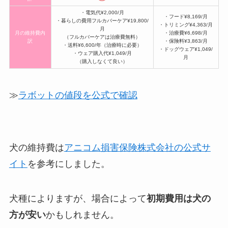
・電気代¥2,000/月
・フード¥8,169/月
・暮らしの費用フルカバーケア¥19,800/
・トリミング¥4,363/月
月
月の維持費内
・治療費¥6,698/月
（フルカバーケアは治療費無料）
訳
・保険料¥3,863/月
・送料¥6,600/年（治療時に必要）
・ドッグウェア¥1,049/
・ウェア購入代¥1,049/月
月
（購入しなくて良い）
≫
ラボットの値段を公式で確認
犬の維持費は
アニコム損害保険株式会社の公式サ
イト
を参考にしました。
犬種によりますが、場合によって
初期費用は犬の
方が安い
かもしれません。