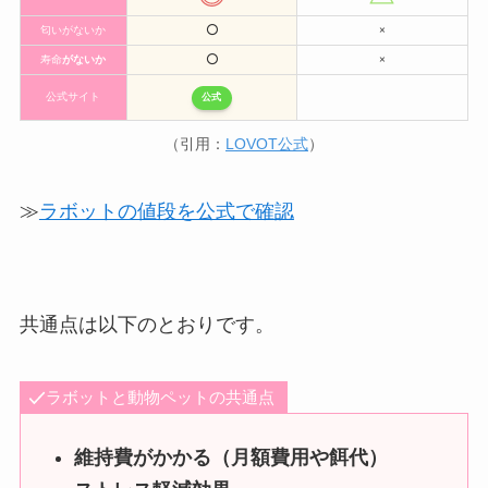
匂いがないか
⭕️
×
寿命
がないか
⭕️
×
公式サイト
公式
（引用：
LOVOT公式
）
≫
ラボットの値段を公式で確認
共通点は以下のとおりです。
ラボットと動物ペットの共通点
維持費がかかる（月額費用や餌代）