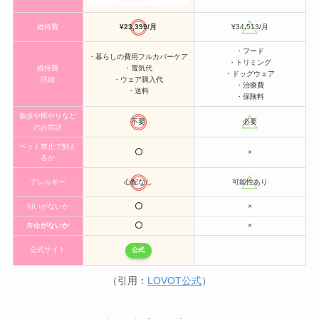
維持費
¥23,399/月
¥34,513/月
・フード
・暮らしの費用フルカバーケア
・トリミング
維持費
・電気代
・ドッグウェア
詳細
・ウェア購入代
・治療費
・送料
・保険料
散歩や餌やりなど
不要
必要
のお世話
ペット禁止で飼え
⭕️
×
るか
アレルギー
心配なし
可能性あり
匂いがないか
⭕️
×
寿命
がないか
⭕️
×
公式サイト
公式
（引用：
LOVOT公式
）