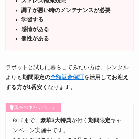
ストレス軽減効果
調子が悪い時のメンテナンスが必要
学習する
感情がある
個性がある
ラボットと試しに暮らしてみたい方は、レンタル
よりも
期間限定の
全額返金保証
を活用してお迎え
する方が1番安く
なります。
現在のキャンペーン
8/16まで、
豪華3大特典
が付く
期間限定
キャ
ンペーン実施中です。