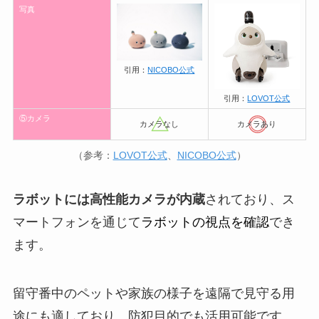
写真
引用：
NICOBO公式
引用：
LOVOT公式
⑤カメラ
カメラなし
カメラあり
（参考：
LOVOT公式
、
NICOBO公式
）
ラボットには高性能カメラが内蔵
されており、ス
マートフォンを通じて
ラボットの視点を確認
でき
ます。
留守番中のペットや家族の様子を遠隔で見守る用
途にも適しており、防犯目的でも活用可能です。