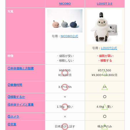
NICOBO
LOVOT 3.0
写真
引用：
NICOBO公式
引用：
LOVOT公式
特徴
・値段が安い
・値段が高い
・移動しない
・移動する
①本体価格と月額費
¥60,500
¥577,500
¥1,100/月
¥9,900〜19,800/月
②稼働時間
3.5〜4.5h
1h
③移動するか
×
⭕️
④本体サイズと重量
1.5kg 軽い
4.6kg 重い
⑤カメラ
×
⭕️
⑥言葉
日本語少し話す
鳴き声のみ