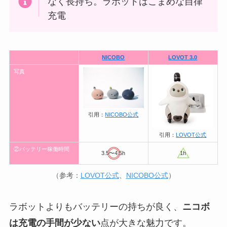
なく長持ち。ラボットはこまめな自律
充電
NICOBO
LOVOT 3.0
写真
引用：
NICOBO公式
引用：
LOVOT公式
②バッテリー稼働時間
3.5〜4.5h
1h
（参考：
LOVOT公式
、
NICOBO公式
）
ラボットよりもバッテリーの持ちが良く、
ニコボ
は充電の手間が少ない
点が大きな魅力です。