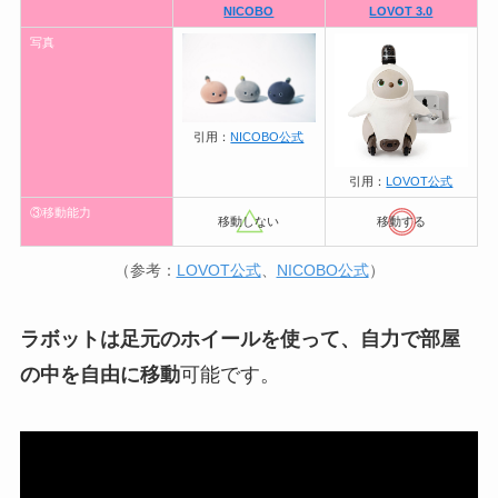
NICOBO
LOVOT 3.0
写真
引用：
NICOBO公式
引用：
LOVOT公式
③移動能力
移動しない
移動する
（参考：
LOVOT公式
、
NICOBO公式
）
ラボットは足元のホイールを使って、自力で部屋
の中を自由に移動
可能です。