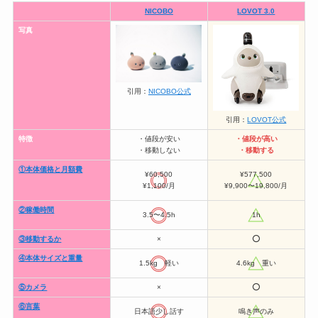
NICOBO
LOVOT 3.0
写真
引用：
NICOBO公式
引用：
LOVOT公式
特徴
・値段が安い
・値段が高い
・移動しない
・移動する
①本体価格と月額費
¥60,500
¥577,500
¥1,100/月
¥9,900〜19,800/月
②稼働時間
3.5〜4.5h
1h
③移動するか
×
⭕️
④本体サイズと重量
1.5kg 軽い
4.6kg 重い
⑤カメラ
×
⭕️
⑥言葉
日本語少し話す
鳴き声のみ