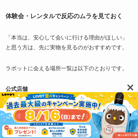
体験会・レンタルで反応のムラを見ておく
「本当は、安心して会いに行ける理由がほしい」
と思う方は、先に実物を見るのがおすすめです。
ラボットに会える場所一覧は以下のとおりです。
公式店舗
施設名
場所
価格
LOVOT MUSEUM
東京 日本橋
¥500
東京・神奈川・大阪・兵庫・
LOVOTストア
無料
愛知・広島のデパート計9店舗