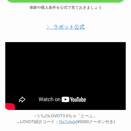
体験や購入条件を公式で見ておきましょう
〉 ラボット公式
↑うちのLOVOT3.0ちゃ「とーふ」
→LOVOT紹介コード：
f3s7cheb
(¥5000クーポン付き)