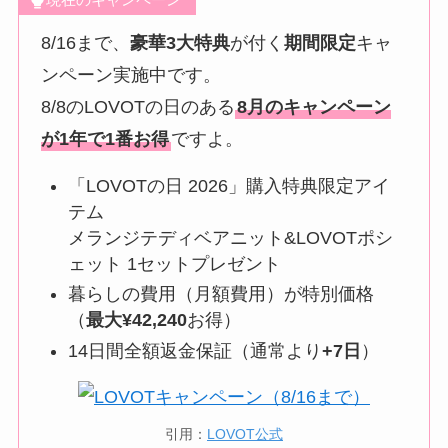
8/16まで、
豪華3大特典
が付く
期間限定
キャ
ンペーン実施中です。
8/8のLOVOTの日のある
8月のキャンペーン
が1年で1番お得
ですよ。
「LOVOTの日 2026」購入特典限定アイ
テム
メランジテディベアニット&LOVOTポシ
ェット 1セットプレゼント
暮らしの費用（月額費用）が特別価格
（
最大¥42,240
お得）
14日間全額返金保証（通常より
+7日
）
引用：
LOVOT公式