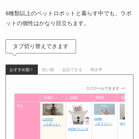
8種類以上のペットロボットと暮らす中でも、ラボ
ットの個性はかなり目立ちます。
タブ切り替えできます
おすすめ順！
安い順
会話できる
鳴き声
スクロールできます
【1位】
【2位】
【3位】
【4位】
写真
moflin
LOVOT
ポケとも
（モフリン）
（ラボット）
KATAフレンズ