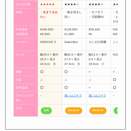
おすすめ度
★★★★★
★★★★☆
★★★★☆
★★★★☆
特徴
・
生きてるみ
・動き回るし
・モフモフ
・安い
たい
安い
・月額費¥0
・おでかけし
やすい
本体価格
¥449,900-
¥129,800
¥59,400
¥39,600
月額費用
¥9,900-
¥1,980-
¥0
¥495-
メーカー
GROOVE X
SwitchBot
カシオ計算機
シャープ
サイズ
幅28.0 × 奥行
幅40.0 × 奥行
幅13.0 × 奥行
H117 mm 
26.0 × 高さ
27.0 × 高さ
9.0 × 高さ
43.0cm 大
37.0cm 大
18.0cm 小
移動
⭕️
⭕️
×
×
言葉
△
△
△
⭕️
音声認識
⭕️
⭕️
×
⭕️
ラボットとの
–
違いはコチラ
違いはコチラ
–
違い
公式
公式
Amazon
Amazon
公式