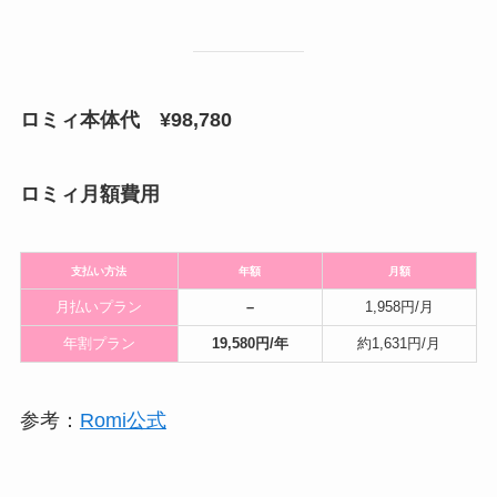
ロミィ本体代
¥98,780
ロミィ月額費用
支払い方法
年額
月額
月払いプラン
–
1,958円/月
年割プラン
19,580円/年
約1,631円/月
参考：
Romi公式