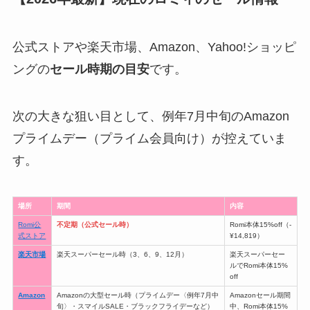
公式ストアや楽天市場、Amazon、Yahoo!ショッピ
ングの
セール時期の目安
です。
次の大きな狙い目として、例年7月中旬のAmazon
プライムデー（プライム会員向け）が控えていま
す。
場所
期間
内容
Romi公
不定期（公式セール時）
Romi本体15%off（-
式ストア
¥14,819）
楽天市場
楽天スーパーセール時（3、6、9、12月）
楽天スーパーセー
ルでRomi本体15%
off
Amazon
Amazonの大型セール時（プライムデー〈例年7月中
Amazonセール期間
旬〉・スマイルSALE・ブラックフライデーなど）
中、Romi本体15%